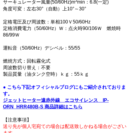
3
サーキュレーター風量(50/60Hz)m
min：6.8(一定)
角度可変：左右30°（自動）上10°～30°
定格電圧及び周波数：単相100Ｖ50/60Hz
定格消費電力（50/60Hz）Ｗ：点火時90/106Ｗ 燃焼時
86/99Ｗ
運転音（50/60Hz）デシベル：55/55
燃焼方式：回転霧化式
周波数切り替え：不要
製品質量（油タンク空時）ｋｇ：55ｋｇ
● こちら下記オフィシャルブログにもご紹介されておりま
す。
ジェットヒーター遠赤外線 エコサイレンス IP-
ORN_HRR480B-S 商品詳細はこちら
【注意事項】
送り先が個人宅宛ての場合は配送致しかねる場合がござい
ます。