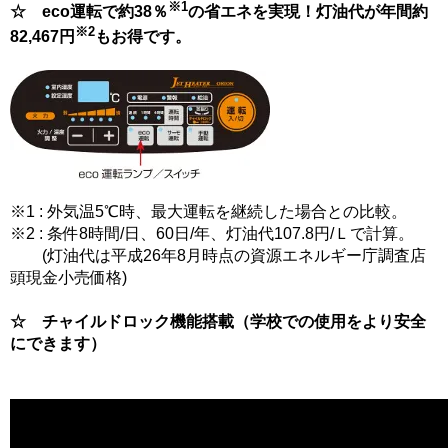
※1
☆ eco運転で約38％
の省エネを実現！灯油代が年間約
※2
82,467円
もお得です。
※1 : 外気温5℃時、最大運転を継続した場合との比較。
※2 : 条件8時間/日、60日/年、灯油代107.8円/Ｌで計算。
(灯油代は平成26年8月時点の資源エネルギー庁調査店
頭現金小売価格)
☆ チャイルドロック機能搭載（学校での使用をより安全
にできます）