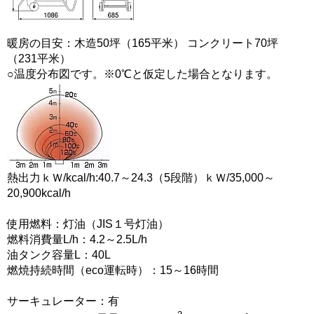
暖房の目安：木造50坪（165平米） コンクリート70坪
（231平米）
○温度分布図です。※0℃と仮定した場合となります。
熱出力ｋＷ/kcal/h:40.7～24.3（5段階）ｋＷ/35,000～
20,900kcal/h
使用燃料：灯油（JIS１号灯油）
燃料消費量L/h：4.2～2.5L/h
油タンク容量L：40L
燃焼持続時間（eco運転時）：15～16時間
サーキュレーター：有