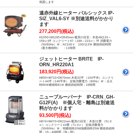
保護します
遠赤外線ヒーター バルシックス IP-
SIZ_VAL6-SY ※別途送料がかかり
ます
277,200円(税込)
H1050×W1195×D545mm 暖房の目安：木造48(133～
159㎡)坪 コンクリート67（188～223㎡）坪 消費電力
（50/60Hz）Ｗ：AC100Ｖ 100/113Ｗ 燃焼持続時間
（最大燃焼時） ：11時間
ジェットヒーター BRITE IP-
ORN_HR220A1
183,920円(税込)
H850×W710×D670mm 木造32坪 （104平米）コンクリ
ート44坪（146平米） 定格消費電力（60Hz）Ｗ：点火
時99Ｗ燃焼時81Ｗ 燃焼持続時間：16時間
ニューブルーバーナ IP-CRN_GH-
G12F(A) ※個人宅・離島は別途送
料がかかります
93,500円(税込)
H674×W470×D622mm 暖房の目安：木造31畳 （51.0
㎡）コンクリート43畳（71.0㎡） 定格消費電力
（50/60Hz）Ｗ：弱燃焼時20W強燃焼時35W 燃焼持続時
間：15～40時間（強～弱）