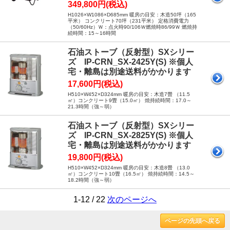
349,800円(税込)
H1026×W1086×D685mm 暖房の目安：木造50坪（165
平米） コンクリート70坪（231平米） 定格消費電力
（50/60Hz）Ｗ：点火時90/106Ｗ燃焼時86/99Ｗ 燃焼持
続時間：15～16時間
石油ストーブ（反射型）SXシリー
ズ IP-CRN_SX-2425Y(S) ※個人
宅・離島は別途送料がかかります
17,600円(税込)
H510×W452×D324mm 暖房の目安：木造7畳 （11.5
㎡）コンクリート9畳（15.0㎡） 焼持続時間：17.0～
21.3時間（強～弱）
石油ストーブ（反射型）SXシリー
ズ IP-CRN_SX-2825Y(S) ※個人
宅・離島は別途送料がかかります
19,800円(税込)
H510×W452×D324mm 暖房の目安：木造8畳 （13.0
㎡）コンクリート10畳（16.5㎡） 焼持続時間：14.5～
18.2時間（強～弱）
1-12 / 22
次のページへ
ページの先頭へ戻る