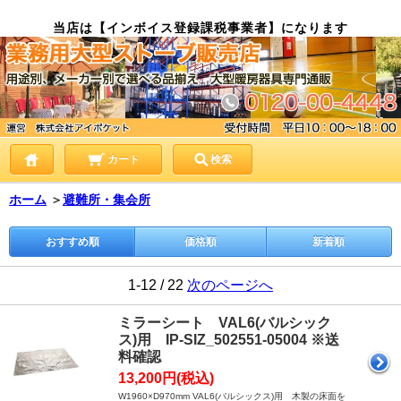
当店は【インボイス登録課税事業者】になります
カート
検索
ホーム
＞
避難所・集会所
おすすめ順
価格順
新着順
1-12 / 22
次のページへ
ミラーシート VAL6(バルシック
ス)用 IP-SIZ_502551-05004 ※送
料確認
13,200円(税込)
W1960×D970mm VAL6(バルシックス)用 木製の床面を