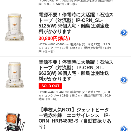
（50/60Hz）Ｗ：弱燃焼時14W強燃焼時28W 燃焼持続時
間：9.8～30.5時間（強～弱）
電源不要！停電時に大活躍！石油ス
トーブ（対流型）IP-CRN_SL-
5125(W) ※個人宅・離島は別途送
料がかかります
30,800円(税込)
H553×W460×D460mm 暖房の目安：木造13畳 （21.5
㎡）コンクリート18畳（29.5㎡） 燃焼持続時間：12時
間（強～弱）
電源不要！停電時に大活躍！石油ス
トーブ（対流型） IP-CRN_SL-
6625(W) ※個人宅・離島は別途送
料がかかります
SOLD OUT
H598×W460×D460mm 暖房の目安：木造17畳 （28.0
㎡）コンクリート23畳（38.0㎡） 燃焼持続時間：10.9
時間（強～弱）
【学校人気NO1】ジェットヒータ
ー遠赤外線 エコサイレンス IP-
ORN_HRR480B-S（自動首振りあ
り）