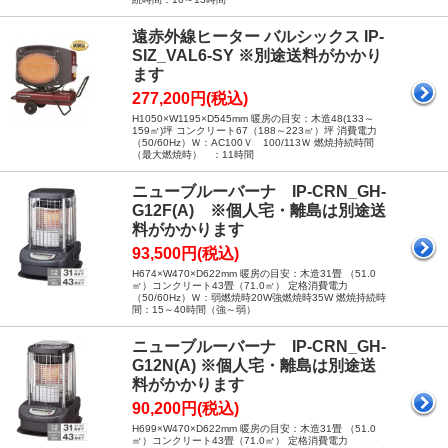
遠赤外線ヒーター バルシックス IP-
SIZ_VAL6-SY ※別途送料がかかり
ます
277,200円(税込)
H1050×W1195×D545mm 暖房の目安：木造48(133～
159㎡)坪 コンクリート67（188～223㎡）坪 消費電力
（50/60Hz）Ｗ：AC100Ｖ 100/113Ｗ 燃焼持続時間
（最大燃焼時） ：11時間
ニューブルーバーナ IP-CRN_GH-
G12F(A) ※個人宅・離島は別途送
料がかかります
93,500円(税込)
H674×W470×D622mm 暖房の目安：木造31畳 （51.0
㎡）コンクリート43畳（71.0㎡） 定格消費電力
（50/60Hz）Ｗ：弱燃焼時20W強燃焼時35W 燃焼持続時
間：15～40時間（強～弱）
ニューブルーバーナ IP-CRN_GH-
G12N(A) ※個人宅・離島は別途送
料がかかります
90,200円(税込)
H699×W470×D622mm 暖房の目安：木造31畳 （51.0
㎡）コンクリート43畳（71.0㎡） 定格消費電力