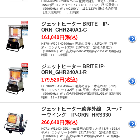
H1044×W1062×D675mm 暖房の目安：木造46(130～
155㎡)坪 コンクリート67（181～217㎡）坪 消費電力
（50/60Hz）Ｗ：AC100Ｖ 115/123Ｗ 燃焼持続時間
（最大燃焼時） ：11時間
ジェットヒーター BRITE IP-
ORN_GHR240A1-G
161,040円(税込)
H870×W504×D496mm 暖房の目安：木造24坪（78平
米） コンクリート32坪（107平米） 定格消費電力
（50/60Hz）Ｗ：点火時65/65Ｗ燃焼時51/51Ｗ 燃焼持続
時間：11～23時間
ジェットヒーター BRITE IP-
ORN_GHR240A1-R
179,520円(税込)
H870×W504×D496mm 暖房の目安：木造24坪（78平
米） コンクリート32坪（107平米） 定格消費電力
（50/60Hz）Ｗ：点火時65/65Ｗ燃焼時51/51Ｗ 燃焼持続
時間：11～23時間
ジェットヒーター遠赤外線 スーパ
ーウイング IP-ORN_HRS330
266,640円(税込)
H971×W1143×D514mm 暖房の目安：木造48坪（158.4
平米） コンクリート66坪（217.8平米） 定格消費電力
（50/60Hz）Ｗ：点火時69/71Ｗ燃焼時95/115Ｗ 燃焼持
続時間：10～13時間