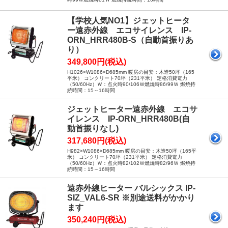
【学校人気NO1】ジェットヒータ
ー遠赤外線 エコサイレンス IP-
ORN_HRR480B-S（自動首振りあ
り）
349,800円(税込)
H1026×W1086×D685mm 暖房の目安：木造50坪（165
平米） コンクリート70坪（231平米） 定格消費電力
（50/60Hz）Ｗ：点火時90/106Ｗ燃焼時86/99Ｗ 燃焼持
続時間：15～16時間
ジェットヒーター遠赤外線 エコサ
イレンス IP-ORN_HRR480B(自
動首振りなし)
317,680円(税込)
H982×W1086×D685mm 暖房の目安：木造50坪（165平
米） コンクリート70坪（231平米） 定格消費電力
（50/60Hz）Ｗ：点火時82/102Ｗ燃焼時82/96Ｗ 燃焼持
続時間：15～16時間
遠赤外線ヒーター バルシックス IP-
SIZ_VAL6-SR ※別途送料がかかり
ます
350,240円(税込)