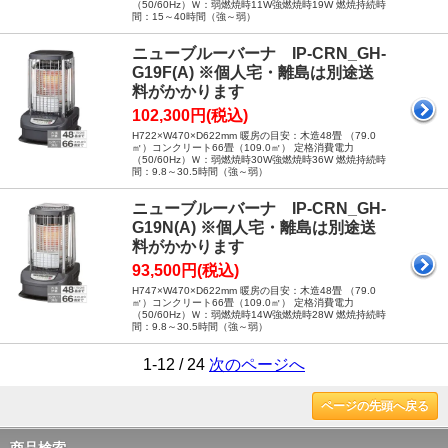
（50/60Hz）Ｗ：弱燃焼時11W強燃焼時19W 燃焼持続時
間：15～40時間（強～弱）
ニューブルーバーナ IP-CRN_GH-
G19F(A) ※個人宅・離島は別途送
料がかかります
102,300円(税込)
H722×W470×D622mm 暖房の目安：木造48畳 （79.0
㎡）コンクリート66畳（109.0㎡） 定格消費電力
（50/60Hz）Ｗ：弱燃焼時30W強燃焼時36W 燃焼持続時
間：9.8～30.5時間（強～弱）
ニューブルーバーナ IP-CRN_GH-
G19N(A) ※個人宅・離島は別途送
料がかかります
93,500円(税込)
H747×W470×D622mm 暖房の目安：木造48畳 （79.0
㎡）コンクリート66畳（109.0㎡） 定格消費電力
（50/60Hz）Ｗ：弱燃焼時14W強燃焼時28W 燃焼持続時
間：9.8～30.5時間（強～弱）
1-12 / 24
次のページへ
ページの先頭へ戻る
商品検索