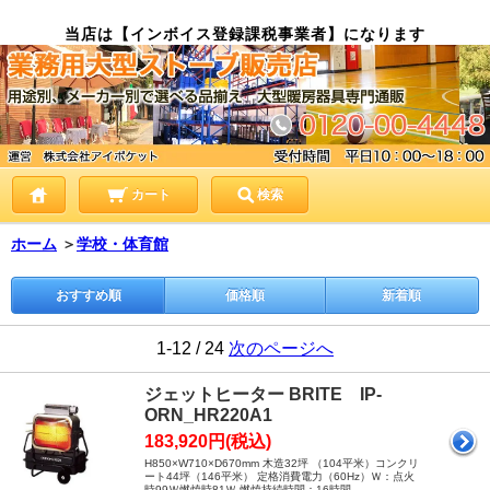
当店は【インボイス登録課税事業者】になります
カート
検索
ホーム
＞
学校・体育館
おすすめ順
価格順
新着順
1-12 / 24
次のページへ
ジェットヒーター BRITE IP-
ORN_HR220A1
183,920円(税込)
H850×W710×D670mm 木造32坪 （104平米）コンクリ
ート44坪（146平米） 定格消費電力（60Hz）Ｗ：点火
時99Ｗ燃焼時81Ｗ 燃焼持続時間：16時間