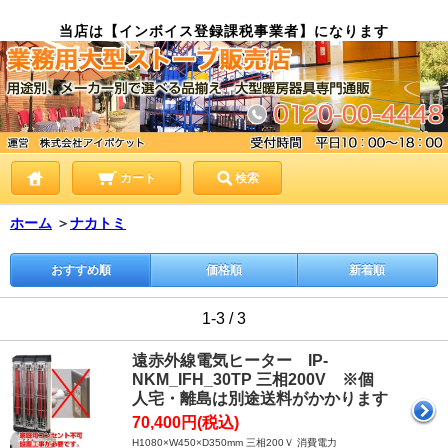
当店は【インボイス登録課税事業者】になります
カート
検索
ホーム
＞
ナカトミ
おすすめ順
価格順
新着順
1-3 / 3
遠赤外線電気ヒーター IP-
NKM_IFH_30TP 三相200V ※個
人宅・離島は別途送料がかかります
70,400円(税込)
H1080×W450×D350mm 三相200Ｖ 消費電力