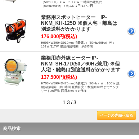
（50/60Hz）ｋＷ：5.1ｋＷ 一時間の電気代
（50Hz/60Hz）：約137.7円/137.7円
業務用スポットヒーター IP-
NKM_KH-125D ※個人宅・離島は
別途送料がかかります
176,000円(税込)
H695×W490×D910mm 消費電力（50Hz/60Hz）Ｗ：
107Ｗ/117Ｗ 燃焼持続時間：約9時間
業務用赤外線ヒーター IP-
NKM_SH-17D(50／60Hz兼用) ※個
人宅・離島は別途送料がかかります
137,500円(税込)
H700×W590×D470mm 消費電力（60Hz）Ｗ：100Ｗ 燃
焼持続時間：約8時間 暖房目安：木造約18坪までコンク
リート25坪迄 西日本60Ｈｚ仕様
1-3 / 3
ページの先頭へ戻る
商品検索